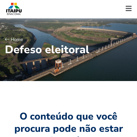
Home
D
e
f
e
s
o
e
l
e
i
t
o
r
a
l
O conteúdo que você
procura pode não estar