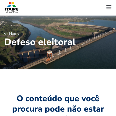
Home
D
e
f
e
s
o
e
l
e
i
t
o
r
a
l
O conteúdo que você
procura pode não estar