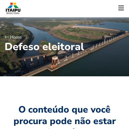
Home
D
e
f
e
s
o
e
l
e
i
t
o
r
a
l
O conteúdo que você
procura pode não estar