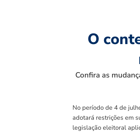
O cont
Confira as mudança
No período de 4 de julh
adotará restrições em s
legislação eleitoral apl