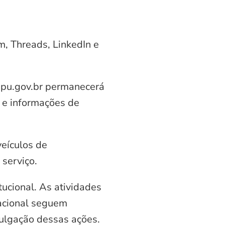
am, Threads, LinkedIn e
aipu.gov.br permanecerá
 e informações de
veículos de
serviço.
ucional. As atividades
nacional seguem
vulgação dessas ações.