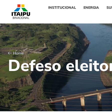
INSTITUCIONAL
ENERGIA
SU
Home
D
e
f
e
s
o
e
l
e
i
t
o