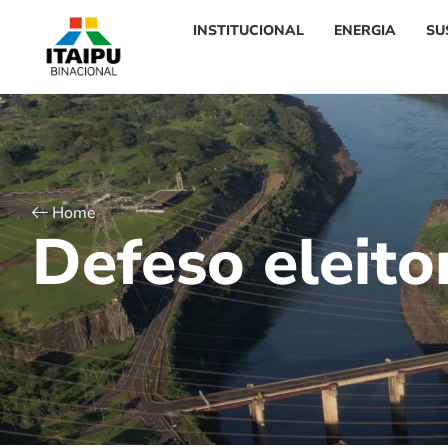
INSTITUCIONAL
ENERGIA
SU
Home
D
e
f
e
s
o
e
l
e
i
t
o