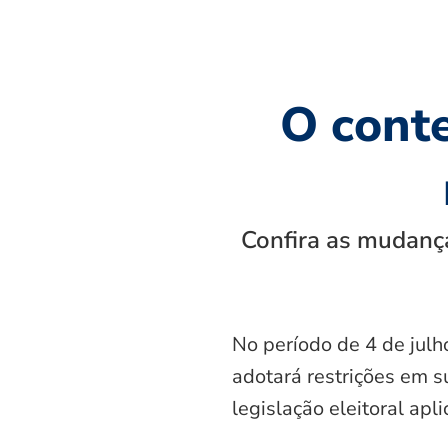
O cont
Confira as mudança
No período de 4 de julh
adotará restrições em s
legislação eleitoral apl