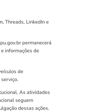
am, Threads, LinkedIn e
aipu.gov.br permanecerá
 e informações de
veículos de
serviço.
ucional. As atividades
nacional seguem
vulgação dessas ações.