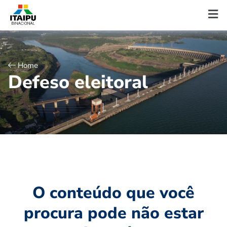
Home
D
e
f
e
s
o
e
l
e
i
t
o
r
a
l
O conteúdo que você
procura pode não estar