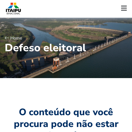
Home
D
e
f
e
s
o
e
l
e
i
t
o
r
a
l
O conteúdo que você
procura pode não estar