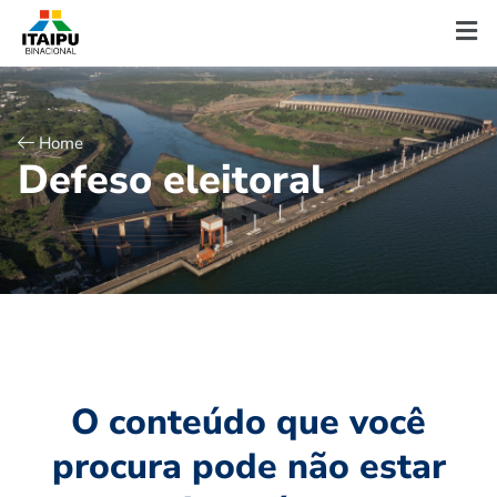
Home
D
e
f
e
s
o
e
l
e
i
t
o
r
a
l
O conteúdo que você
procura pode não estar