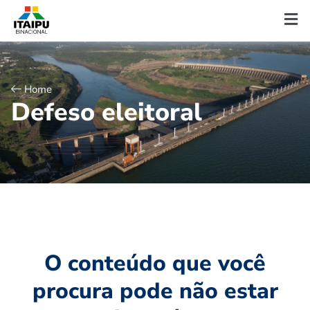
Home
D
e
f
e
s
o
e
l
e
i
t
o
r
a
l
O conteúdo que você
procura pode não estar