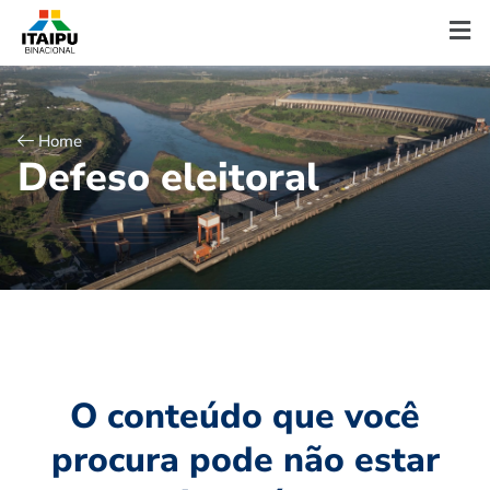
Home
D
e
f
e
s
o
e
l
e
i
t
o
r
a
l
O conteúdo que você
procura pode não estar