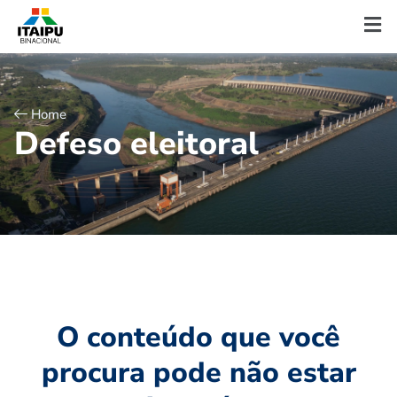
Home
D
e
f
e
s
o
e
l
e
i
t
o
r
a
l
O conteúdo que você
procura pode não estar