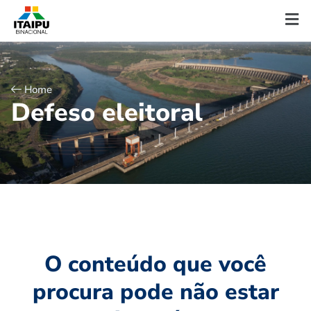
Home
D
e
f
e
s
o
e
l
e
i
t
o
r
a
l
O conteúdo que você
procura pode não estar