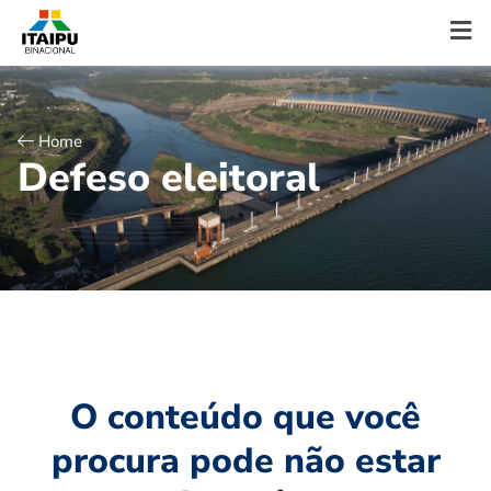
Home
D
e
f
e
s
o
e
l
e
i
t
o
r
a
l
O conteúdo que você
procura pode não estar