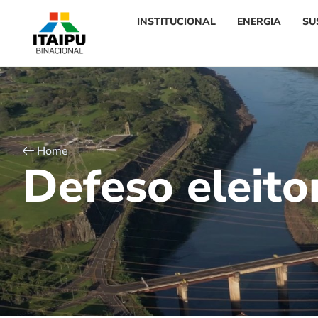
INSTITUCIONAL
ENERGIA
SU
Home
D
e
f
e
s
o
e
l
e
i
t
o