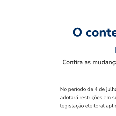
O cont
Confira as mudança
No período de 4 de julh
adotará restrições em s
legislação eleitoral apl