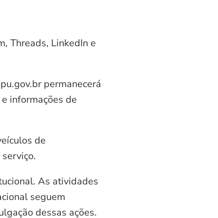
am, Threads, LinkedIn e
aipu.gov.br permanecerá
 e informações de
veículos de
serviço.
ucional. As atividades
nacional seguem
vulgação dessas ações.