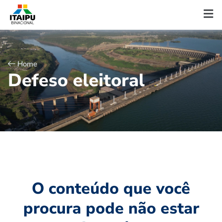
Home
D
e
f
e
s
o
e
l
e
i
t
o
r
a
l
O conteúdo que você
procura pode não estar