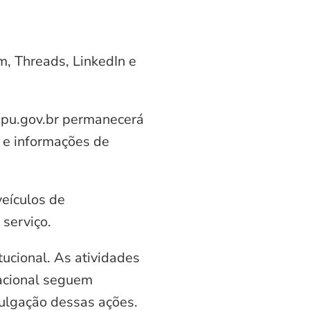
am, Threads, LinkedIn e
aipu.gov.br permanecerá
 e informações de
veículos de
serviço.
ucional. As atividades
nacional seguem
vulgação dessas ações.