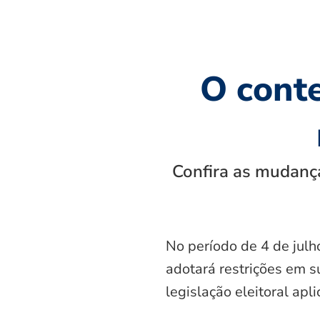
O cont
Confira as mudança
No período de 4 de julh
adotará restrições em s
legislação eleitoral apl