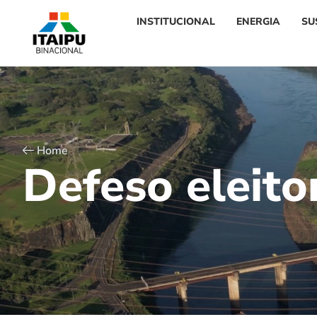
INSTITUCIONAL
ENERGIA
SU
Home
D
e
f
e
s
o
e
l
e
i
t
o