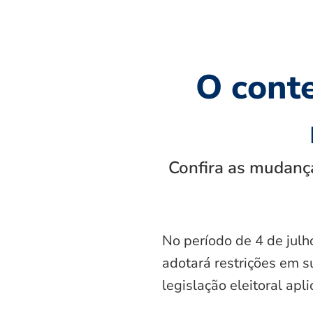
O cont
Confira as mudança
No período de 4 de julh
adotará restrições em s
legislação eleitoral apl