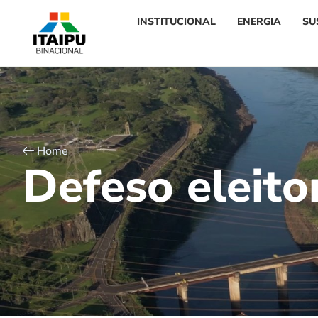
INSTITUCIONAL
ENERGIA
SU
Home
D
e
f
e
s
o
e
l
e
i
t
o