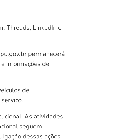
am, Threads, LinkedIn e
aipu.gov.br permanecerá
 e informações de
veículos de
serviço.
ucional. As atividades
nacional seguem
vulgação dessas ações.