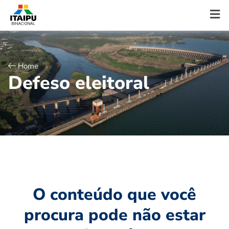
Home
D
e
f
e
s
o
e
l
e
i
t
o
r
a
l
O conteúdo que você
procura pode não estar