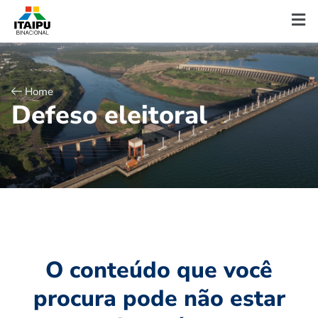
Home
D
e
f
e
s
o
e
l
e
i
t
o
r
a
l
O conteúdo que você
procura pode não estar