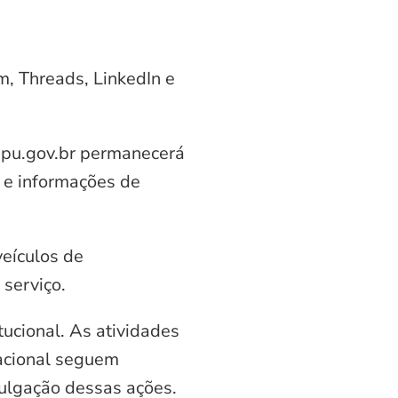
am, Threads, LinkedIn e
aipu.gov.br permanecerá
 e informações de
veículos de
serviço.
ucional. As atividades
nacional seguem
vulgação dessas ações.