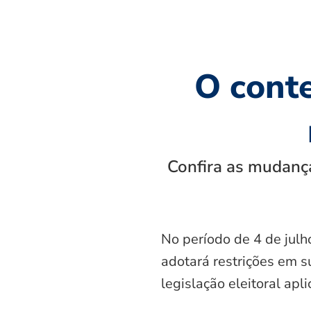
O cont
Confira as mudança
No período de 4 de julh
adotará restrições em s
legislação eleitoral apl