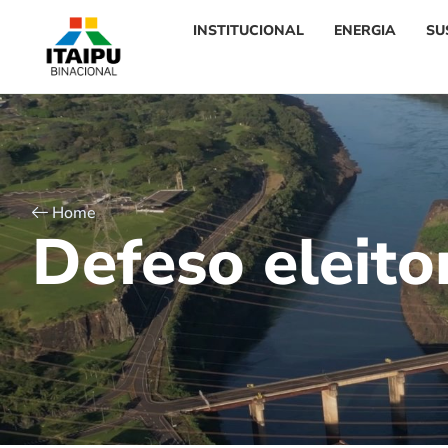
INSTITUCIONAL
ENERGIA
SU
Home
D
e
f
e
s
o
e
l
e
i
t
o