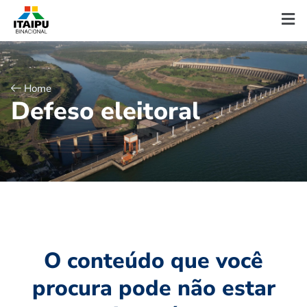
Home
D
e
f
e
s
o
e
l
e
i
t
o
r
a
l
O conteúdo que você
procura pode não estar