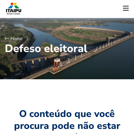
Home
D
e
f
e
s
o
e
l
e
i
t
o
r
a
l
O conteúdo que você
procura pode não estar