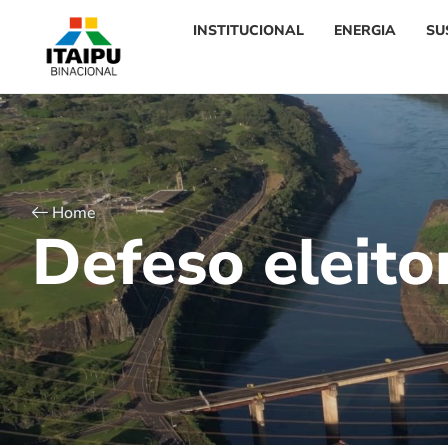
INSTITUCIONAL
ENERGIA
SU
Home
D
e
f
e
s
o
e
l
e
i
t
o