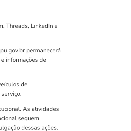
am, Threads, LinkedIn e
aipu.gov.br permanecerá
 e informações de
veículos de
serviço.
ucional. As atividades
nacional seguem
vulgação dessas ações.