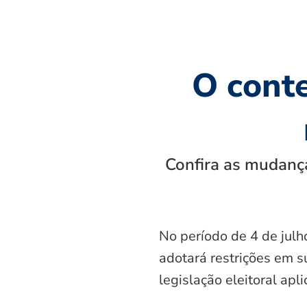
O cont
Confira as mudança
No período de 4 de julh
adotará restrições em s
legislação eleitoral apl