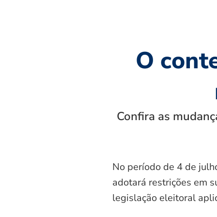
O cont
Confira as mudança
No período de 4 de julh
adotará restrições em s
legislação eleitoral apl