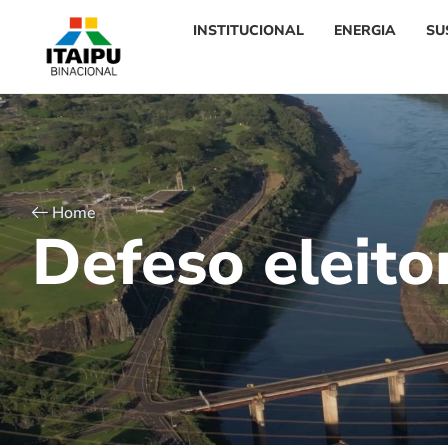
INSTITUCIONAL
ENERGIA
SU
Home
D
e
f
e
s
o
e
l
e
i
t
o