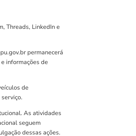
am, Threads, LinkedIn e
aipu.gov.br permanecerá
 e informações de
veículos de
serviço.
ucional. As atividades
nacional seguem
vulgação dessas ações.