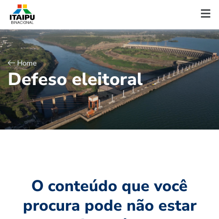
Home
D
e
f
e
s
o
e
l
e
i
t
o
r
a
l
O conteúdo que você
procura pode não estar