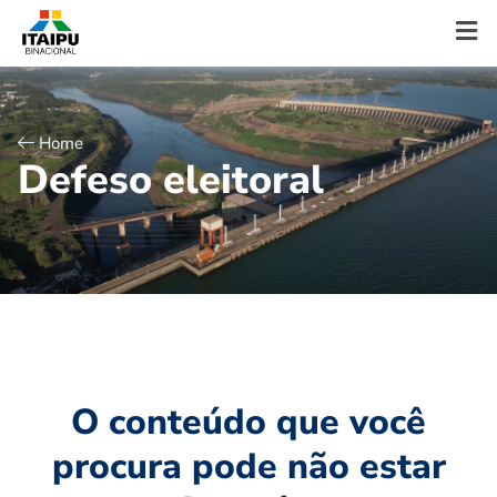
Home
D
e
f
e
s
o
e
l
e
i
t
o
r
a
l
O conteúdo que você
procura pode não estar