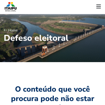
Home
D
e
f
e
s
o
e
l
e
i
t
o
r
a
l
O conteúdo que você
procura pode não estar