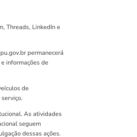
am, Threads, LinkedIn e
aipu.gov.br permanecerá
 e informações de
veículos de
serviço.
ucional. As atividades
nacional seguem
vulgação dessas ações.