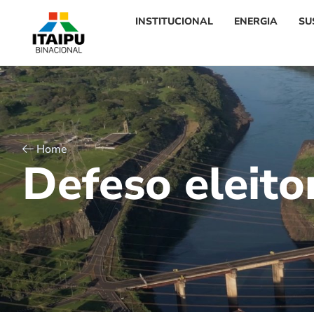
INSTITUCIONAL
ENERGIA
SU
Home
D
e
f
e
s
o
e
l
e
i
t
o