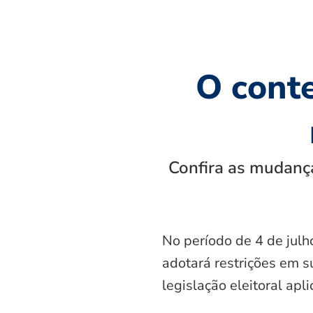
O cont
Confira as mudança
No período de 4 de julh
adotará restrições em s
legislação eleitoral apl