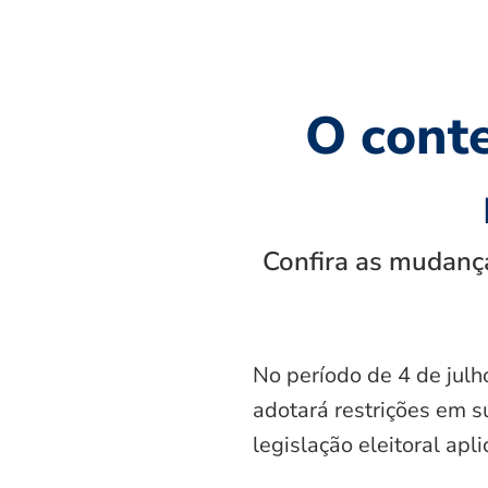
O cont
Confira as mudança
No período de 4 de julh
adotará restrições em s
legislação eleitoral apl