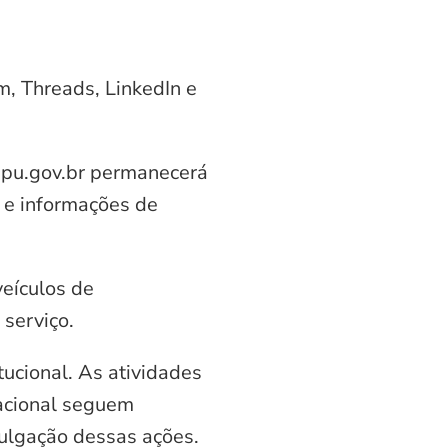
am, Threads, LinkedIn e
aipu.gov.br permanecerá
 e informações de
veículos de
serviço.
ucional. As atividades
nacional seguem
vulgação dessas ações.