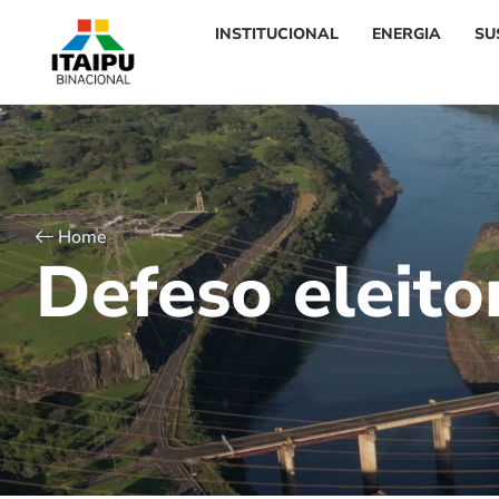
INSTITUCIONAL
ENERGIA
SU
Home
D
e
f
e
s
o
e
l
e
i
t
o