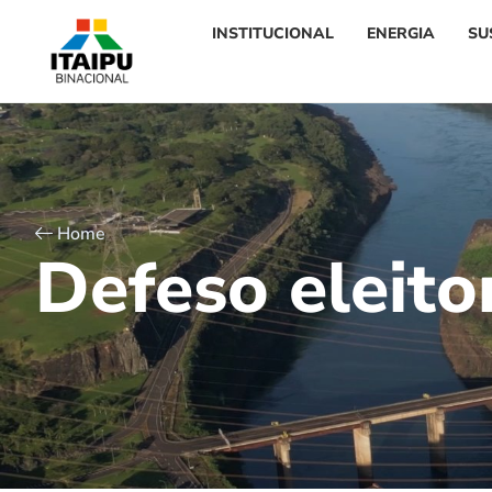
INSTITUCIONAL
ENERGIA
SU
Home
D
e
f
e
s
o
e
l
e
i
t
o