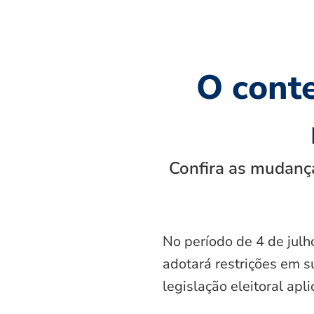
O cont
Confira as mudança
No período de 4 de julh
adotará restrições em s
legislação eleitoral apl