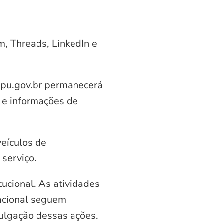
am, Threads, LinkedIn e
aipu.gov.br permanecerá
 e informações de
veículos de
serviço.
ucional. As atividades
nacional seguem
vulgação dessas ações.