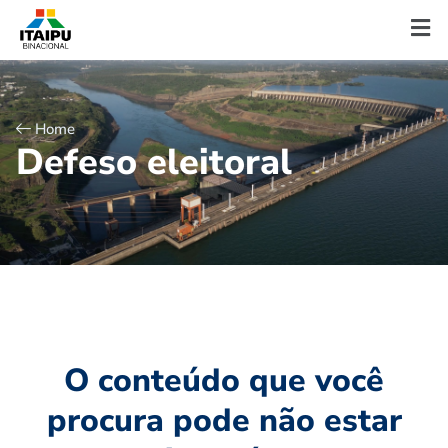
Home
D
e
f
e
s
o
e
l
e
i
t
o
r
a
l
O conteúdo que você
procura pode não estar