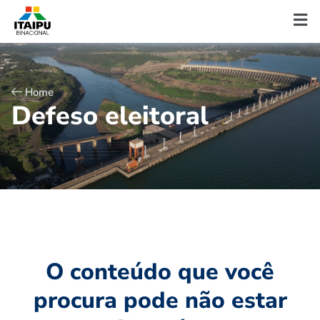
Home
D
e
f
e
s
o
e
l
e
i
t
o
r
a
l
O conteúdo que você
procura pode não estar