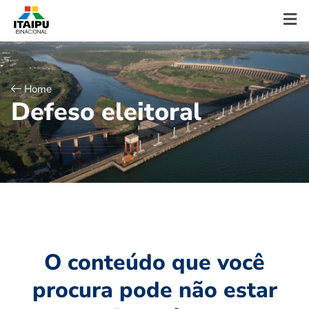
Home
D
e
f
e
s
o
e
l
e
i
t
o
r
a
l
O conteúdo que você
procura pode não estar