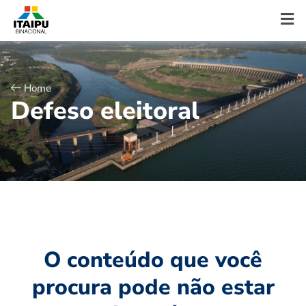
Home
D
e
f
e
s
o
e
l
e
i
t
o
r
a
l
O conteúdo que você
procura pode não estar