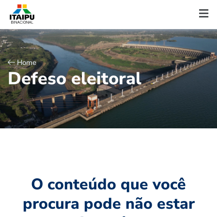
Home
D
e
f
e
s
o
e
l
e
i
t
o
r
a
l
O conteúdo que você
procura pode não estar