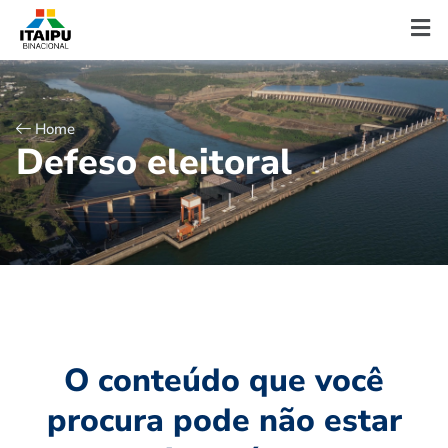
Home
D
e
f
e
s
o
e
l
e
i
t
o
r
a
l
O conteúdo que você
procura pode não estar