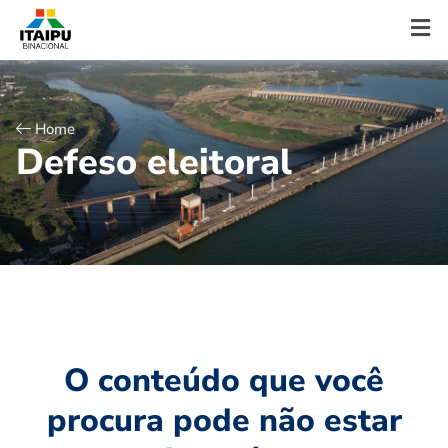
Home
D
e
f
e
s
o
e
l
e
i
t
o
r
a
l
O conteúdo que você
procura pode não estar