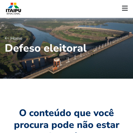
Home
D
e
f
e
s
o
e
l
e
i
t
o
r
a
l
O conteúdo que você
procura pode não estar