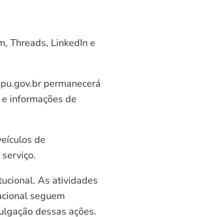
am, Threads, LinkedIn e
aipu.gov.br permanecerá
 e informações de
veículos de
serviço.
ucional. As atividades
nacional seguem
vulgação dessas ações.