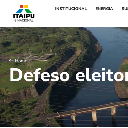
INSTITUCIONAL
ENERGIA
SU
Home
D
e
f
e
s
o
e
l
e
i
t
o