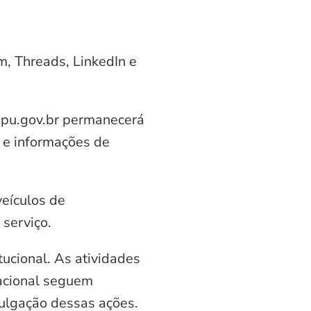
am, Threads, LinkedIn e
aipu.gov.br permanecerá
 e informações de
veículos de
serviço.
ucional. As atividades
nacional seguem
vulgação dessas ações.