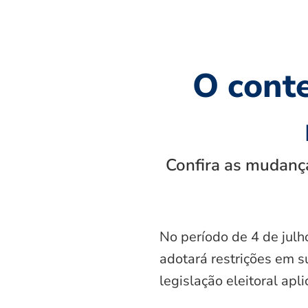
O cont
Confira as mudança
No período de 4 de julh
adotará restrições em s
legislação eleitoral apl