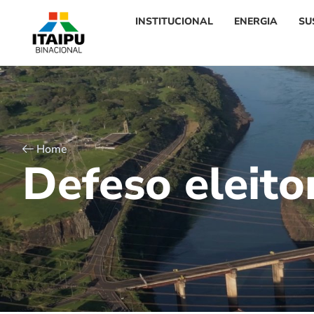
INSTITUCIONAL
ENERGIA
SU
Home
D
e
f
e
s
o
e
l
e
i
t
o