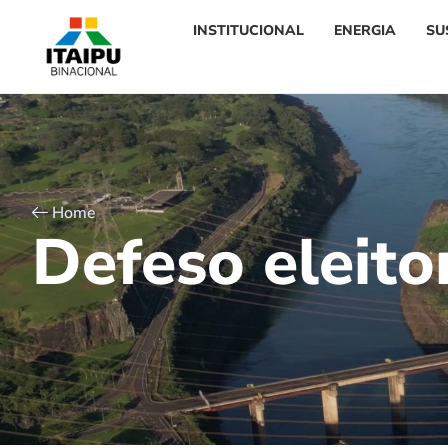
INSTITUCIONAL
ENERGIA
SU
Home
D
e
f
e
s
o
e
l
e
i
t
o