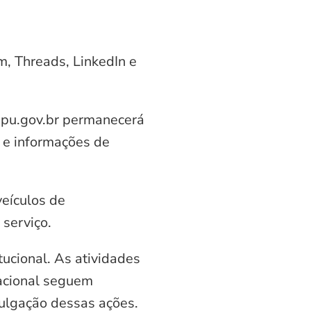
am, Threads, LinkedIn e
aipu.gov.br permanecerá
 e informações de
veículos de
serviço.
ucional. As atividades
nacional seguem
vulgação dessas ações.