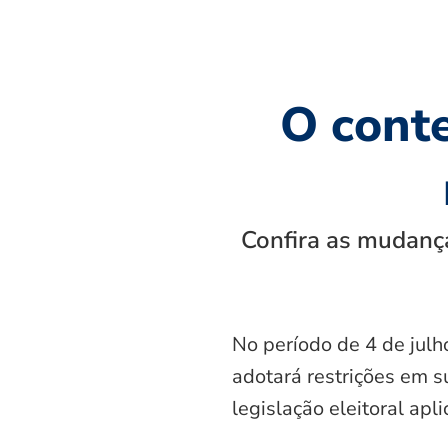
O cont
Confira as mudança
No período de 4 de julh
adotará restrições em s
legislação eleitoral apl