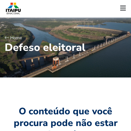
Home
D
e
f
e
s
o
e
l
e
i
t
o
r
a
l
O conteúdo que você
procura pode não estar