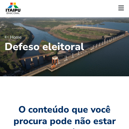
Home
D
e
f
e
s
o
e
l
e
i
t
o
r
a
l
O conteúdo que você
procura pode não estar