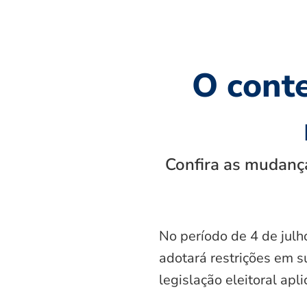
O cont
Confira as mudança
No período de 4 de julh
adotará restrições em s
legislação eleitoral apl