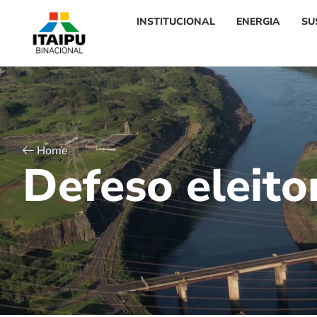
INSTITUCIONAL
ENERGIA
SU
Home
D
e
f
e
s
o
e
l
e
i
t
o