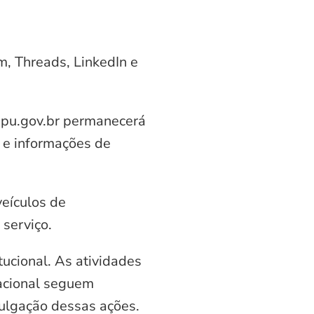
am, Threads, LinkedIn e
aipu.gov.br permanecerá
 e informações de
veículos de
serviço.
ucional. As atividades
nacional seguem
vulgação dessas ações.