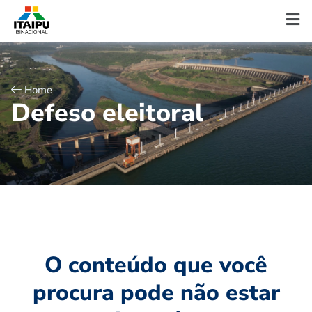
Home
D
e
f
e
s
o
e
l
e
i
t
o
r
a
l
O conteúdo que você
procura pode não estar