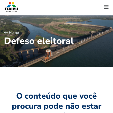
Home
D
e
f
e
s
o
e
l
e
i
t
o
r
a
l
O conteúdo que você
procura pode não estar