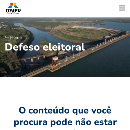
Home
D
e
f
e
s
o
e
l
e
i
t
o
r
a
l
O conteúdo que você
procura pode não estar