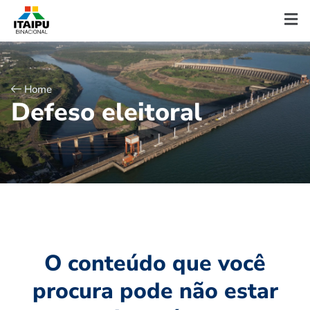
Home
D
e
f
e
s
o
e
l
e
i
t
o
r
a
l
O conteúdo que você
procura pode não estar