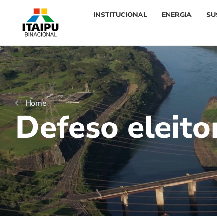
INSTITUCIONAL
ENERGIA
SU
Home
D
e
f
e
s
o
e
l
e
i
t
o