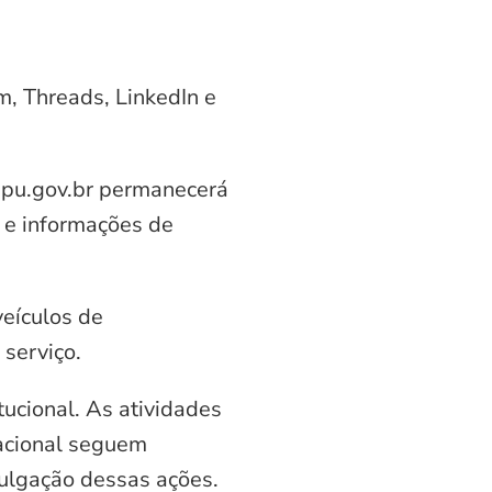
am, Threads, LinkedIn e
aipu.gov.br permanecerá
 e informações de
veículos de
serviço.
ucional. As atividades
nacional seguem
vulgação dessas ações.