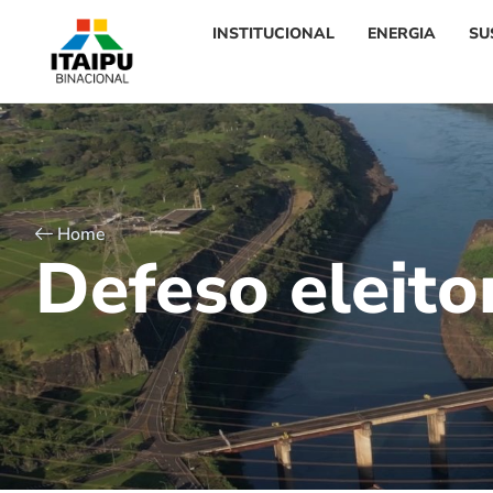
INSTITUCIONAL
ENERGIA
SU
Home
D
e
f
e
s
o
e
l
e
i
t
o