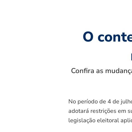
O cont
Confira as mudança
No período de 4 de julh
adotará restrições em s
legislação eleitoral apl