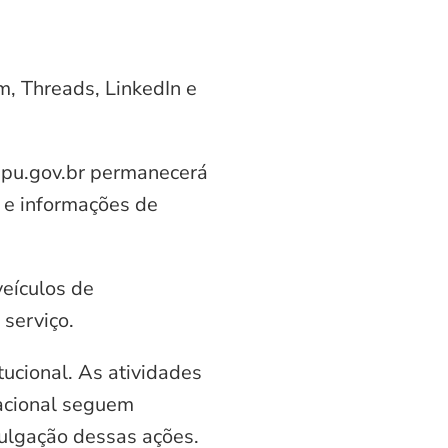
am, Threads, LinkedIn e
aipu.gov.br permanecerá
 e informações de
veículos de
serviço.
ucional. As atividades
nacional seguem
vulgação dessas ações.